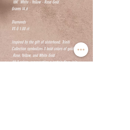
18K White - Yellow - Rose Gold
Grams 14.6
Diamonds
VS G 1.00 ct
Inspired by the gift of sisterhood; Triniti
Collection symbolizes 3 bold colors of gold:
Rose, Yellow, and White Gold.
All 3 colors, representing a certain flare, join
together to create an eternal bond.
شروط
- يتم وضع الطلبات عند السداد الكامل ،
ورسوم التوصيل مجانية.
- يتم توفير تلميع مجاني واستبدال الروديوم
الأسود للطلبات الموجودة في الكويت.
@ vivid.jewelers
sales@vividjewelers.net
- الأسعار قابلة للتغيير بسبب تقلبات أسعار
+965 97884222
www.vividjewelers.net