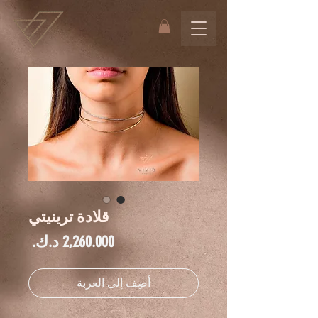
قلادة ترينيتي
السعر
أضِف إلى العربة